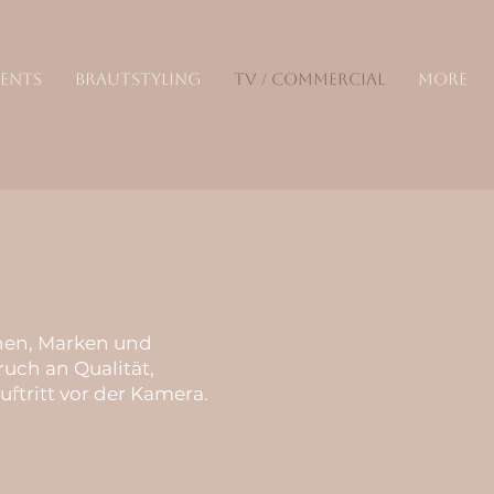
VENTS
BRAUTSTYLING
TV / COMMERCIAL
More
nen, Marken und
uch an Qualität,
uftritt vor der Kamera.