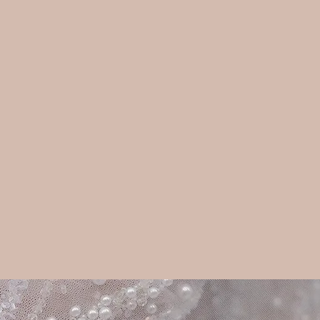
g ist einzigartig und 
shalb hat der Schutz 
häre meiner Bräute 
e Bedeutung.

ondere Moment ist für 
keit bestimmt. Viele 
ten bleiben bewusst 
d werden nur mit 
 Zustimmung gezeigt.

chten Einblicke geben 
 Eindruck meiner 
end die individuelle 
 Mittelpunkt steht.