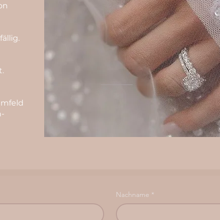
on
llig.
t.
Umfeld
n-
Nachname
*