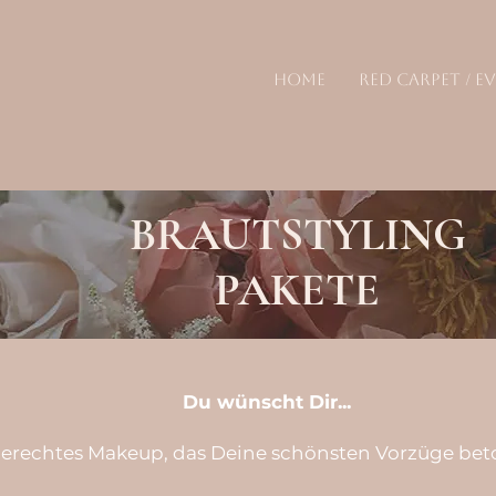
HOME
RED CARPET / E
BRAUTSTYLING
PAKETE
Du wünscht Dir...
gerechtes Makeup, das Deine schönsten Vorzüge bet