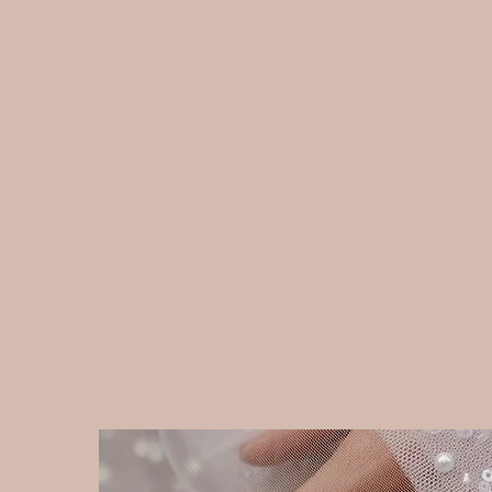
Ein Hochzeitsta
persönlich. De
der Privatsp
höchst
Nicht jeder bes
die Öffentlich
meiner Arbei
privat un
ausdrücklicher
Die veröffentli
Ihnen einen
Ästhetik, währ
Beratung im