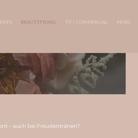
VENTS
BRAUTSTYLING
TV / COMMERCIAL
More
ont – auch bei Freudentränen?